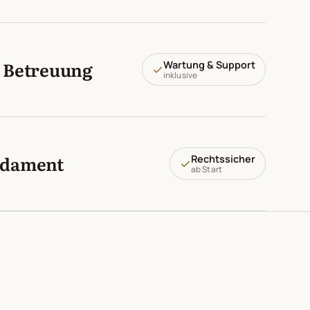
& Betreuung
Wartung & Support
inklusive
ndament
Rechtssicher
ab Start