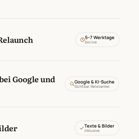
Relaunch
5–7 Werktage
bis live
bei Google und
Google & KI-Suche
Sichtbar. Relevanter.
ilder
Texte & Bilder
inklusive