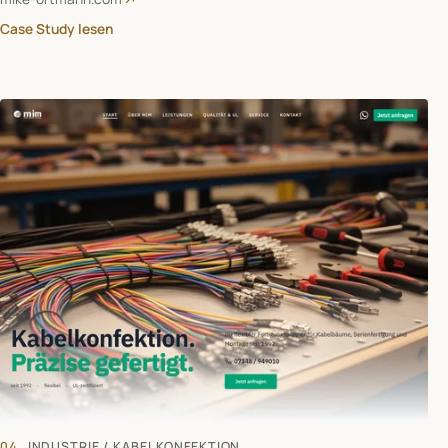
Case Study lesen
04
INDUSTRIE / KABELKONFEKTION