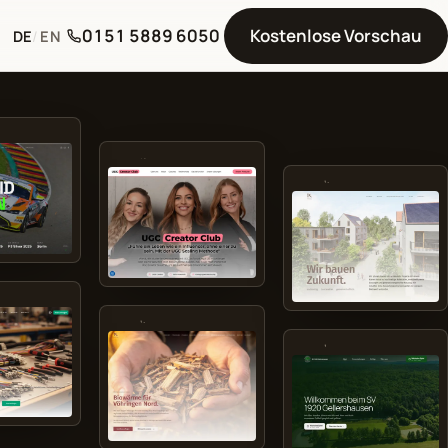
0151 5889 6050
Kostenlose Vorschau
DE
/
EN
ugccreatorclub.de
kronenbau.com
kronenenergie.de
In Arbeit