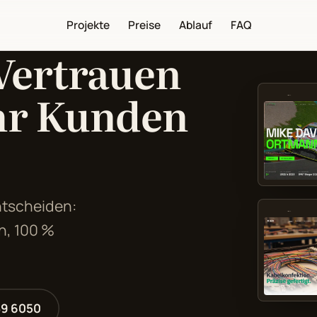
Projekte
Preise
Ablauf
FAQ
Vertrauen
hr Kunden
mike-ortmann.com
ntscheiden:
mim-kabel.de
n, 100 %
89 6050